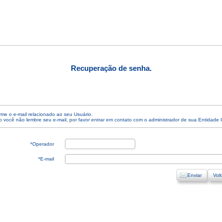
Recuperação de senha.
rme o e-mail relacionado ao seu Usuário.
 você não lembre seu e-mail, por favor entrar em contato com o administrador de sua Entidade
*Operador
*E-mail
Enviar
Volt