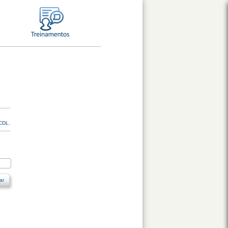
 CDL.
ar